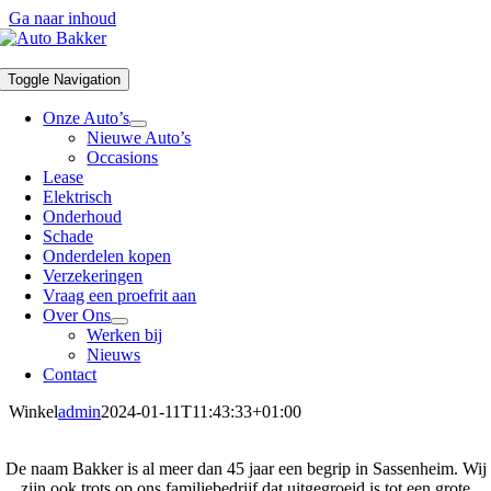
Ga naar inhoud
Toggle Navigation
Onze Auto’s
Nieuwe Auto’s
Occasions
Lease
Elektrisch
Onderhoud
Schade
Onderdelen kopen
Verzekeringen
Vraag een proefrit aan
Over Ons
Werken bij
Nieuws
Contact
Winkel
admin
2024-01-11T11:43:33+01:00
De naam Bakker is al meer dan 45 jaar een begrip in Sassenheim. Wij
zijn ook trots op ons familiebedrijf dat uitgegroeid is tot een grote