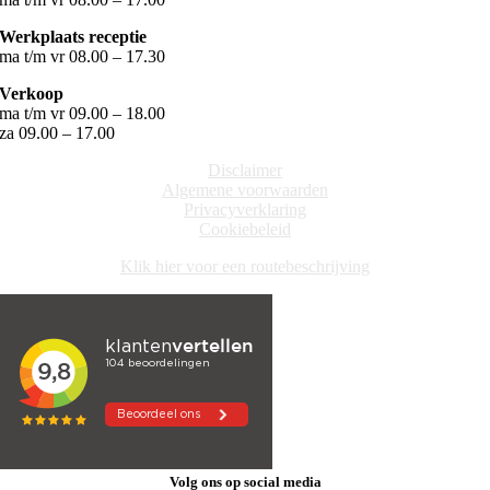
Werkplaats receptie
ma t/m vr 08.00 – 17.30
Verkoop
ma t/m vr 09.00 – 18.00
za 09.00 – 17.00
Disclaimer
Algemene voorwaarden
Privacyverklaring
Cookiebeleid
Klik hier voor een routebeschrijving
Volg ons op social media