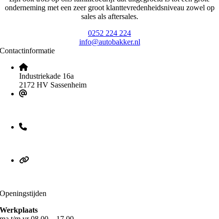
onderneming met een zeer groot klanttevredenheidsniveau zowel op
sales als aftersales.
0252 224 224
info@autobakker.nl
Contactinformatie
Industriekade 16a
2172 HV Sassenheim
info@autobakker.nl
0252 224 224
AutoBakker.nl
Openingstijden
Werkplaats
ma t/m vr 08.00 – 17.00